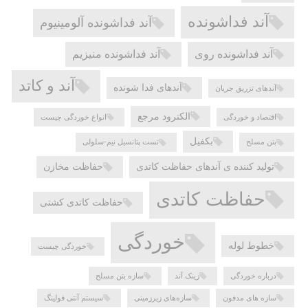
آند فداشونده
آند فداشونده آلومینیوم
آند فداشونده روی
آند فداشونده منیزیم
آند و کاتد
آندهای فدا شونده
آندهای تزریق جریان
الکترود مرجع
اقتصاد و خوردگی
انواع خوردگی چیست
بکفیل
بتن مسلح
تست پتانسیل نیم-سلولی
تولید کننده ی آندهای حفاظت کاتدی
حفاظت مخازن
حفاظت کاتدی
حفاظت کاتدی کشتی
خوردگی
خطوط لوله
خوردگی چیست
درباره خوردگی
زینک آند
سازه بتن مسلح
سازه های مدفون
سازه‌های زیرزمینی
سیستم آنتی فولینگ