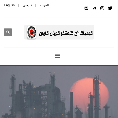
العربیة
|
فارسی
|
English