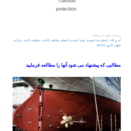
cathodic
protection
برچسب های این نوشته :
آند و کاتد
,
آندهای فدا شونده
,
تولید کننده ی آندهای حفاظت کاتدی
,
حفاظت کاتدی
,
شرکت
کیهان کارون 4KCO
مطالبی که پیشنهاد می شود آنها را مطالعه فرمایید