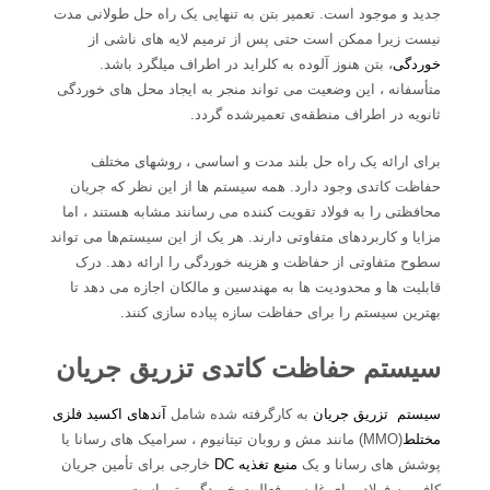
جدید و موجود است. تعمیر بتن به تنهایی یک راه حل طولانی مدت
نیست زیرا ممکن است حتی پس از ترمیم لایه های ناشی از
خوردگی
، بتن هنوز آلوده به کلراید در اطراف میلگرد باشد.
متأسفانه ، این وضعیت می تواند منجر به ایجاد محل های خوردگی
ثانویه در اطراف منطقه‌ی تعمیرشده گردد.
برای ارائه یک راه حل بلند مدت و اساسی ، روشهای مختلف
حفاظت کاتدی وجود دارد. همه سیستم ها از این نظر که جریان
محافظتی را به فولاد تقویت کننده می رسانند مشابه هستند ، اما
مزایا و کاربردهای متفاوتی دارند. هر یک از این سیستم‌ها می تواند
سطوح متفاوتی از حفاظت و هزینه خوردگی را ارائه دهد. درک
قابلیت ها و محدودیت ها به مهندسین و مالکان اجازه می دهد تا
بهترین سیستم را برای حفاظت سازه پیاده سازی کنند.
سیستم حفاظت کاتدی تزریق جریان
سیستم تزریق جریان
به کارگرفته شده شامل
آندهای اکسید فلزی
مختلط
(MMO) مانند مش و روبان تیتانیوم ، سرامیک های رسانا یا
پوشش های رسانا و یک
منبع تغذیه DC
خارجی برای تأمین جریان
کافی به فولاد برای غلبه بر فعالیت خوردگی بتن است.