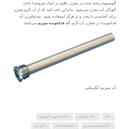
آلومینیوم ریخته شده در مخزن علاوه بر ایجاد سروصدا باعث
آلودگی آب مخزن می‌شود. بنابراین دقت کنید که از آب گرم مخزن
برای آشامیدن یا پخت و پز هرگز استفاده نشود. متداولترین آند
فداشونده در مخازن آب گرم،
آند فداشونده منیزیم
می‌باشد.
آند منیزیم آبگرمکنی
آند
آند فداشونده
آند فداشونده آلومینیوم
آند فداشونده منیزیم
حفاظت کاتدی
خوردگی