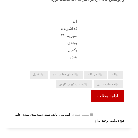
آند
فداشونده
منیزیم ۳۲
پوندی
بکفیل
شده
آند
آند و کاتد
آندهای فدا شونده
بکفیل
حفاظت کاتدی
شرکت کیهان کارون
ادامه مطلب
منتشر شده در
آموزشی
,
تالیف شده
,
دسته‌بندی نشده
,
علمی
هیچ دیدگاهی وجود ندارد