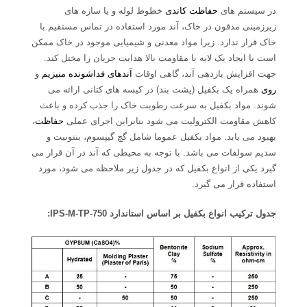
در سیستم های
حفاظت کاتدی
خطوط لوله و یا سازه های
زیرزمینی مدفون در خاک، آند مورد استفاده در تماس مستقیم با
خاک قرار ندارد. زیرا مواد معدنی و شیمیایی موجود در خاک ممکن
است با ایجاد یک لایه با مقاومت بالا هدایت جریان را مختل کند.
جهت افزایش بازدهی آند، گاهی اوقات
آندهای فداشونده منیزیم
و
روی
همراه یک بکفیل (پشت بند) در کیسه های کتانی ارائه می
شوند. مواد بکفیل به سرعت رطوبت خاک را جذب کرده و باعث
کاهش مقاومت الکترولیت می شود بنابراین اجرای عملی
حفاظت
،
بهبود می یابد. مواد بکفیل عموما شامل گچ گیپسوم، بنتونیت و
سدیم سولفات می باشد. با توجه به محیطی که آند در آن قرار می
گیرد یکی از انواع بکفیل که در جدول زیر ملاحظه می شود، مورد
استفاده قرار می گیرد.
جدول ترکیب انواع بکفیل بر اساس استاندارد IPS-M-TP-750: