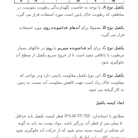
بکفیل نوع
A
،
با توجه به خاصیت نگهدارندگی رطوبت بنتونیت، در
مناطقی که رطوبت خاک پایین است مورد استفاده قرار می گیرد
.
بکفیل نوع B،
معمولا برای
آندهای فداشونده روی
مورد استفاده
قرار می گیرد
.
بکفیل نوع C،
برای
آند فداشونده منیزیم
یا
روی
در خاکهای بسیار
مرطوب یا باتلاقی مفید است تا از خروج سریع بکفیل از سطح آند
جلوگیری شود.
بکفیل نوع
D
، این نوع بکفیل مقاومت پایینی دارد ودر نواحی که
مقاومت خاک زیاد است جهت کاهش مقاومت آند نسبت به زمین
به کار گرفته می شود.
ابعاد کیسه بکفیل
مطابق با استاندارد IPS-M-TP-750 قطر کیسه بکفیل باید حداقل
۵۰ میلی متر از قطر آند بزرگتر باشد. مواد پشت بند باید به گونه
ای محکم در کیسه بسته بندی شود که از حرکت آند جلوگیری شود
و پوشش کافی را در اطراف آند بدست آورد.