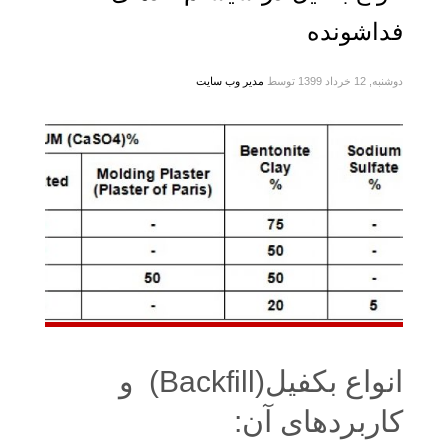
فداشونده
دوشنبه, 12 خرداد 1399
توسط
مدیر وب سایت
انواع بکفیل(Backfill) و
کاربردهای آن: