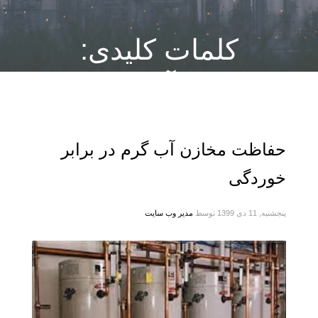
کلمات کلیدی:
آند
حفاظت مخازن آب گرم در برابر
خوردگی
پنجشنبه, 11 دی 1399
توسط
مدیر وب سایت