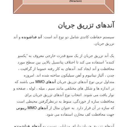
آندهای تزریق جریان
سیستم حفاظت کاتدی شامل دو نوع آند است:
آند فداشونده
و آند
تزریق جریان.
یک آند تزریق جریان از یک منبع قدرت خارجی معروف به “یکسو
کننده” استفاده می کند تا اختلاف پتانسیل بالایی بین سطح مورد
محافظت و آند ایجاد کند. آندهای به کار رفته عموما از گرافیت ،
چدن ، آلیاژ تیتانیوم و آهن سیلیکون ساخته شده اند. امروزه
متداول ترین نوع آندهای تزریق جریان
آندهای MMO
می باشند که
در اندازه ها و شکل های مختلفی مانند سیم ، میله ، لوله ، صفحه و
نوار یافت می شوند. انتخاب نوع آندهای تزریق جریان برای
محافظت سازه از خوردگی، منوط به درنظرگرفتن محیطی است
که سازه در آن قرار دارد. به عنوان مثال از
آندهای MMO ریبونی
جهت محافظت کف مخازن استفاده می شود.
آندهای تزریق جریان دارای مزایایی نسبت به
آندهای فداشونده