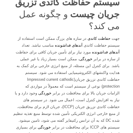
سیستم حفاظت کاتدی تزریق
جریان چیست
و چگونه عمل
می کند؟
جهت
حفاظت کاتدی
در سازه های بزرگ ممکن است استفاده از
سیستم حفاظت کاتدی
آندهای فداشونده
مناسب نباشد. تعداد
آندهای فداشونده
مورد نیاز برای تأمین جریان کافی برای حفاظت
از سازه در برابر
خوردگی
، ممکن است بسیار زیاد یا غیر عملی
باشد. برای کنترل این مسئله، از منبع انرژی خارجی برای کمک به
هدایت واکنشهای الکتروشیمیایی استفاده می شود. سیستم
حفاظت کاتدی تزریق جریان(Impressed current cathodic
protection) نوعی از سیستم است که معمولاً در مواردی که
الزامات جریان بالا برای محافظت در برابر
خوردگی
وجود دارد و یا
نیاز به افزایش کنترل است، اعمال می شود. در سیستم های
حفاظت کاتدی تزریق جریان (ICCP)، جریان لازم برای محافظت،
از منبع خارجی انرژی الکتریکی تأمین شده توسط منبع تغذیه تنظیم
شده DC که به آن ترانس رکتیفایر گفته می شود، تامین میشود.
سیستم های ICCP برای محافظت در برابر
خوردگی
برای بسیاری